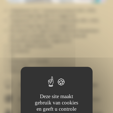
…
1 slaapkamer met 1 tweepersoonsbed (140 x 190),
verduisteringsrolgordijn en muggennet
1 slaapkamer met 2 eenpersoonsbedden (80 x 190),
verduisteringsrolgordijn en muggennet
Woonkamer met ingerichte keukenhoek (keukenkast
met 4-pits kookplaat, koelkast met vriesvak,
filterkoffiezetapparaat, magnetron)
Servies, dekens, kussens
Woonkamer
TV
Badkamer met douche
Aparte WC
Halfoverdekt terras met tuinmeubilair
Televisie
Kookplaat
Deze site maakt
Koelkast
Magnetron
gebruik van cookies
en geeft u controle