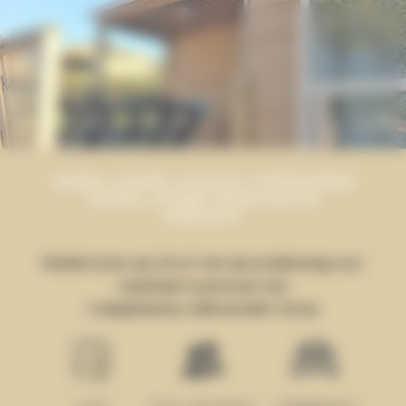
Cookies beheer paneel
MENU
MOBIL-HOME LOGGIA 4 PERSONEN
MOBIL-HOME VERHUUR IN
HÉRAULT
Mobile home van 24 m² met airconditioning voor
maximaal 4 personen met
2 slaapkamers, halfoverdekt terras
24 m²
Voor 4 personen.
2 slaapkamers