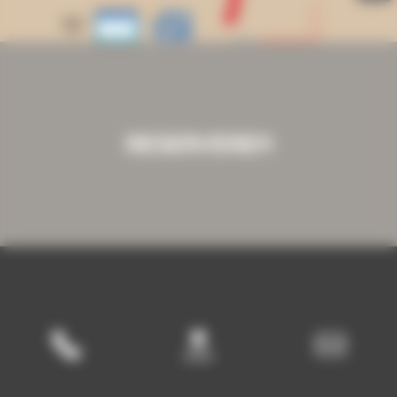
RESERVEREN
Copyright 2026, INFOLIEN - Alle rechten voorbehouden.
•
•
•
Juridische informatie
Persoonlijke gegevens
Uw cookies beheren
Veelgestelde vragen