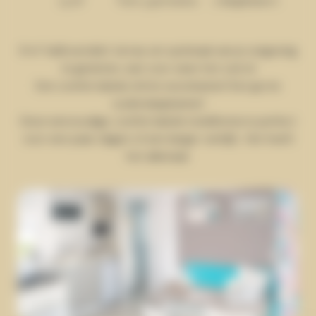
9 m² halfoverdekt terras om optimaal van je omgeving
te genieten, wat voor weer het ook is!
Een comfortabele, lichte woonkamer! Een grote
ouderslaapkamer!
Deze eenvoudige, comfortabele mobilhome is perfect
voor een paar dagen of een langer verblijf... Het heeft
het allemaal.