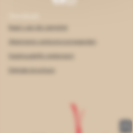
Downloads
Kaart van de camping
Algemene verkoopvoorwaarden
Huishoudelijk reglement
Digitale brochure